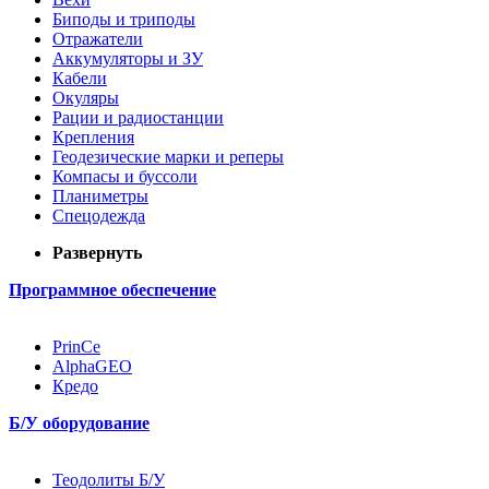
Биподы и триподы
Отражатели
Аккумуляторы и ЗУ
Кабели
Окуляры
Рации и радиостанции
Крепления
Геодезические марки и реперы
Компасы и буссоли
Планиметры
Спецодежда
Развернуть
Программное обеспечение
PrinCe
AlphaGEO
Кредо
Б/У оборудование
Теодолиты Б/У