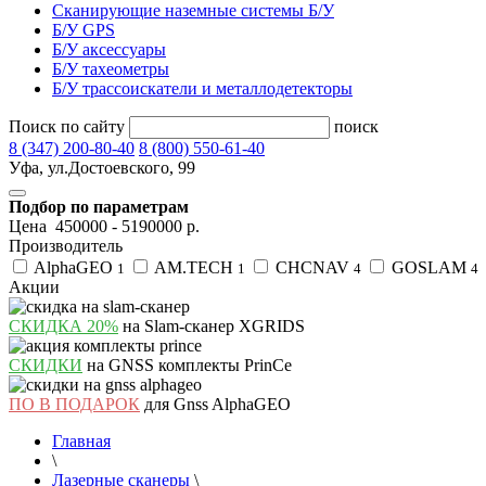
Сканирующие наземные системы Б/У
Б/У GPS
Б/У аксессуары
Б/У тахеометры
Б/У трассоискатели и металлодетекторы
Поиск по сайту
поиск
8 (347) 200-80-40
8 (800) 550-61-40
Уфа, ул.Достоевского, 99
Подбор по параметрам
Цена
450000
-
5190000
р.
Производитель
AlphaGEO
AM.TECH
CHCNAV
GOSLAM
1
1
4
4
Акции
СКИДКА 20%
на Slam-сканер XGRIDS
СКИДКИ
на GNSS комплекты PrinCe
ПО В ПОДАРОК
для Gnss AlphaGEO
Главная
\
Лазерные сканеры
\