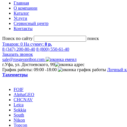
Главная
О компании
Каталог
Услуги
Сервисный центр
Контакты
Поиск по сайту
поиск
Товаров:
0
На сумму:
0 р.
8 (347) 200-80-40
8 (800) 550-61-40
Заказать звонок
sale@rosgeopribor.com
г.Уфа, ул. Достоевского, 99
График работы: 09:00 -18:00
Личный к
Тахеометры
FOIF
AlphaGEO
CHCNAV
Leica
Sokkia
South
Nikon
Topcon