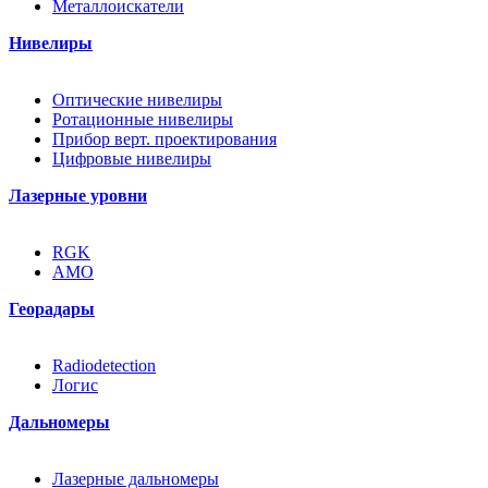
Металлоискатели
Нивелиры
Оптические нивелиры
Ротационные нивелиры
Прибор верт. проектирования
Цифровые нивелиры
Лазерные уровни
RGK
AMO
Георадары
Radiodetection
Логис
Дальномеры
Лазерные дальномеры