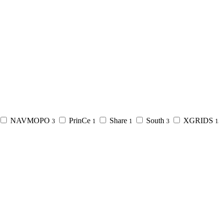
NAVMOPO
PrinCe
Share
South
XGRIDS
3
1
1
3
1