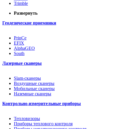
Trimble
Развернуть
Геодезические приемники
PrinCe
EFIX
AlphaGEO
South
Лазерные сканеры
Slam-сканеры
Воздушные сканеры
Мобильные сканеры
Наземные сканеры
Контрольно-измерительные приборы
Тепловизоры
Приборы теплового контроля
Приборы неразрушающего контроля