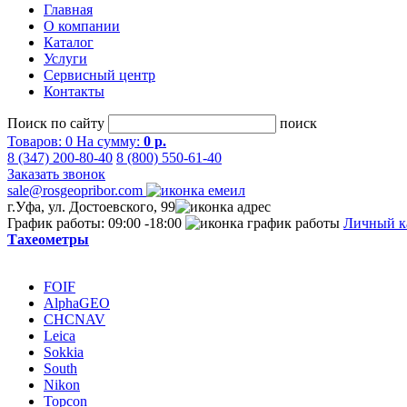
Главная
О компании
Каталог
Услуги
Сервисный центр
Контакты
Поиск по сайту
поиск
Товаров:
0
На сумму:
0 р.
8 (347) 200-80-40
8 (800) 550-61-40
Заказать звонок
sale@rosgeopribor.com
г.Уфа, ул. Достоевского, 99
График работы: 09:00 -18:00
Личный к
Тахеометры
FOIF
AlphaGEO
CHCNAV
Leica
Sokkia
South
Nikon
Topcon