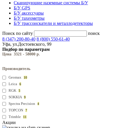
Сканирующие наземные системы Б/У
Б/У GPS
Б/У аксессуары
Б/У тахеометры
Б/У трассоискатели и металлодетекторы
Поиск по сайту
поиск
8 (347) 200-80-40
8 (800) 550-61-40
Уфа, ул.Достоевского, 99
Подбор по параметрам
Цена
3321
-
58000
р.
Производитель
Geomax
10
Leica
6
RGK
5
SOKKIA
9
Spectra Precision
4
TOPCON
7
Trimble
11
Акции