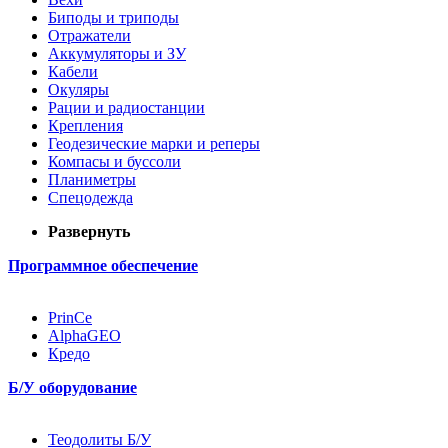
Биподы и триподы
Отражатели
Аккумуляторы и ЗУ
Кабели
Окуляры
Рации и радиостанции
Крепления
Геодезические марки и реперы
Компасы и буссоли
Планиметры
Спецодежда
Развернуть
Программное обеспечение
PrinCe
AlphaGEO
Кредо
Б/У оборудование
Теодолиты Б/У