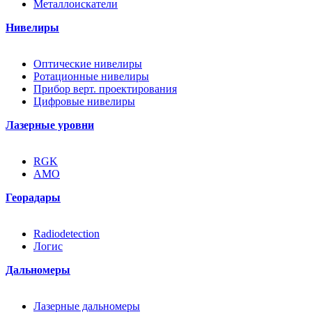
Металлоискатели
Нивелиры
Оптические нивелиры
Ротационные нивелиры
Прибор верт. проектирования
Цифровые нивелиры
Лазерные уровни
RGK
AMO
Георадары
Radiodetection
Логис
Дальномеры
Лазерные дальномеры