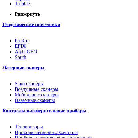
Trimble
Развернуть
Геодезические приемники
PrinCe
EFIX
AlphaGEO
South
Лазерные сканеры
Slam-сканеры
Воздушные сканеры
Мобильные сканеры
Наземные сканеры
Контрольно-измерительные приборы
Тепловизоры
Приборы теплового контроля
Приборы неразрушающего контроля