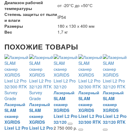
Диапазон рабочей
от -20°С до +50°С
температуры
Степень защиты от пыли
IP54
и влаги
Размеры
180 х 130 х 400 мм
Вес
1,7 кг
ПОХОЖИЕ ТОВАРЫ
й
Лазерный
Лазерный
Лазерный
SLAM
SLAM
SLAM
Лазерный
Лазерный
сканер
сканер
сканер
Л
SLAM
SLAM
XGRIDS
XGRIDS
XGRIDS
S
ro
сканер
сканер
Lixel L2 Pro
Lixel L2 Pro
Lixel L2 Pro
с
XGRIDS
XGRIDS
32/120
32/300 RTK
32/120 RTK
X
р.
Lixel L2 Pro
Lixel L2 Pro
2 750 000 р.
Li