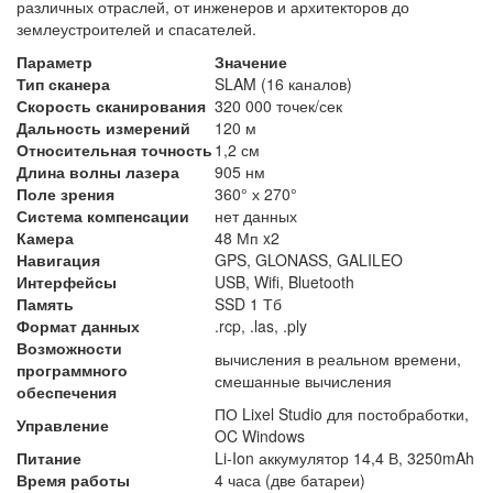
различных отраслей, от инженеров и архитекторов до
землеустроителей и спасателей.
Параметр
Значение
Тип сканера
SLAM (16 каналов)
Скорость сканирования
320 000 точек/сек
Дальность измерений
120 м
Относительная точность
1,2 см
Длина волны лазера
905 нм
Поле зрения
360° х 270°
Система компенсации
нет данных
Камера
48 Мп x2
Навигация
GPS, GLONASS, GALILEO
Интерфейсы
USB, Wifi, Bluetooth
Память
SSD 1 Тб
Формат данных
.rcp, .las, .ply
Возможности
вычисления в реальном времени,
программного
смешанные вычисления
обеспечения
ПО Lixel Studio для постобработки,
Управление
OC Windows
Питание
Li-Ion аккумулятор 14,4 В, 3250mAh
Время работы
4 часа (две батареи)