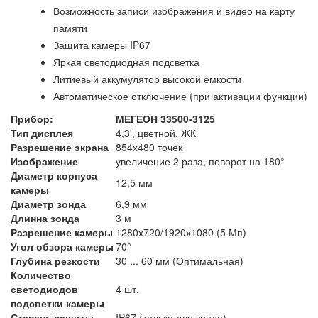
Возможность записи изображения и видео на карту
памяти
Защита камеры IP67
Яркая светодиодная подсветка
Литиевый аккумулятор высокой ёмкости
Автоматическое отключение (при активации функции)
Прибор:
МЕГЕОН 33500-3125
Тип дисплея
4,3', цветной, ЖК
Разрешение экрана
854х480 точек
Изображение
увеличение 2 раза, поворот на 180°
Диаметр корпуса
12,5 мм
камеры
Диаметр зонда
6,9 мм
Длинна зонда
3 м
Разрешение камеры
1280х720/1920х1080 (5 Мп)
Угол обзора камеры
70°
Глубина резкости
30 ... 60 мм (Оптимальная)
Количество
светодиодов
4 шт.
подсветки камеры
Степень защиты
IP67 (только для зонда)