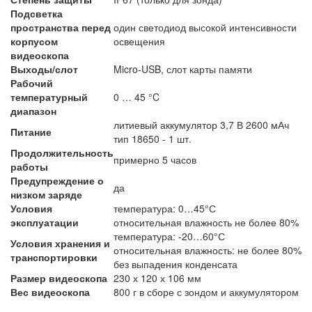
Подсветка
пространства перед
один светодиод высокой интенсивности
корпусом
освещения
видеоскопа
Выходы/слот
Micro-USB, слот карты памяти
Рабочий
температурный
0 … 45 °C
диапазон
литиевый аккумулятор 3,7 В 2600 мАч
Питание
тип 18650 - 1 шт.
Продолжительность
примерно 5 часов
работы
Предупреждение о
да
низком заряде
Условия
температура: 0…45°С
эксплуатации
относительная влажность не более 80%
температура: -20…60°С
Условия хранения и
относительная влажность: не более 80%
транспортировки
без выпадения конденсата
Размер видеоскопа
230 х 120 х 106 мм
Вес видеоскопа
800 г в сборе с зондом и аккумулятором