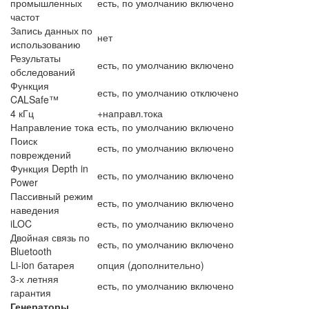
промышленных
есть, по умолчанию включено
частот
Запись данных по
нет
использованию
Результаты
есть, по умолчанию включено
обследований
Функция
есть, по умолчанию отключено
CALSafe™
4 кГц
+направл.тока
Направление тока
есть, по умолчанию включено
Поиск
есть, по умолчанию включено
повреждений
Функция Depth in
есть, по умолчанию включено
Power
Пассивный режим
есть, по умолчанию включено
наведения
iLOC
есть, по умолчанию включено
Двойная связь по
есть, по умолчанию включено
Bluetooth
Li-ion батарея
опция (дополнительно)
3-х летняя
есть, по умолчанию включено
гарантия
Генераторы