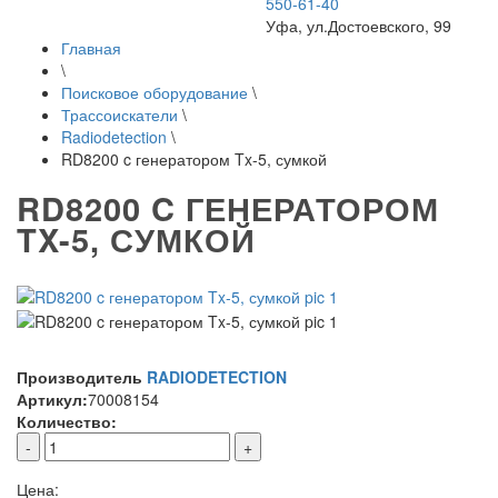
550-61-40
Уфа, ул.Достоевского, 99
Главная
\
Поисковое оборудование
\
Трассоискатели
\
Radiodetection
\
RD8200 c генератором Tx-5, сумкой
RD8200 C ГЕНЕРАТОРОМ
TX-5, СУМКОЙ
Производитель
RADIODETECTION
Артикул:
70008154
Количество:
-
+
Цена: