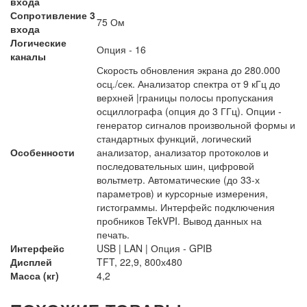
входа
Сопротивление 3
75 Ом
входа
Логические
Опция - 16
каналы
Скорость обновления экрана до 280.000
осц./сек. Анализатор спектра от 9 кГц до
верхней |границы полосы пропускания
осциллографа (опция до 3 ГГц). Опции -
генератор сигналов произвольной формы и
стандартных функций, логический
Особенности
анализатор, анализатор протоколов и
последовательных шин, цифровой
вольтметр. Автоматические (до 33-х
параметров) и курсорные измерения,
гистограммы. Интерфейс подключения
пробников TekVPI. Вывод данных на
печать.
Интерфейс
USB | LAN | Опция - GPIB
Дисплей
TFT, 22,9, 800х480
Масса (кг)
4,2