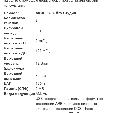
консультанта.
Прибор:
АКИП-3404 Arb-Студия
Количество
2
каналов
Цифровой
нет
выход
Частотный
2 мкГц
диапазон ОТ
Частотный
125 МГц
диапазон ДО
Выходной
уровень
12 Впик
(максимум)
Выходной
50 Ом
импеданс
ЦАП
16бит
Память (СПФ)
2 МБ
Виды модуляции
АМ, Амн
USB генератор произвольной формы по
технологии ARB и прямого цифрового
синтеза по технологии DDS. Частота