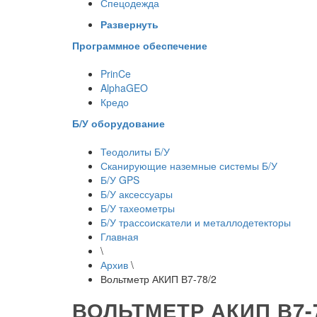
Спецодежда
Развернуть
Программное обеспечение
PrinCe
AlphaGEO
Кредо
Б/У оборудование
Теодолиты Б/У
Сканирующие наземные системы Б/У
Б/У GPS
Б/У аксессуары
Б/У тахеометры
Б/У трассоискатели и металлодетекторы
Главная
\
Архив
\
Вольтметр АКИП В7-78/2
ВОЛЬТМЕТР АКИП В7-7