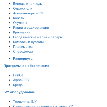
Биподы и триподы
Отражатели
Аккумуляторы и ЗУ
Кабели
Окуляры
Рации и радиостанции
Крепления
Геодезические марки и реперы
Компасы и буссоли
Планиметры
Спецодежда
Развернуть
Программное обеспечение
PrinCe
AlphaGEO
Кредо
Б/У оборудование
Теодолиты Б/У
Сканирующие наземные системы Б/У