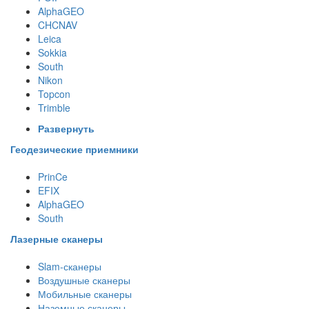
AlphaGEO
CHCNAV
Leica
Sokkia
South
Nikon
Topcon
Trimble
Развернуть
Геодезические приемники
PrinCe
EFIX
AlphaGEO
South
Лазерные сканеры
Slam-сканеры
Воздушные сканеры
Мобильные сканеры
Наземные сканеры