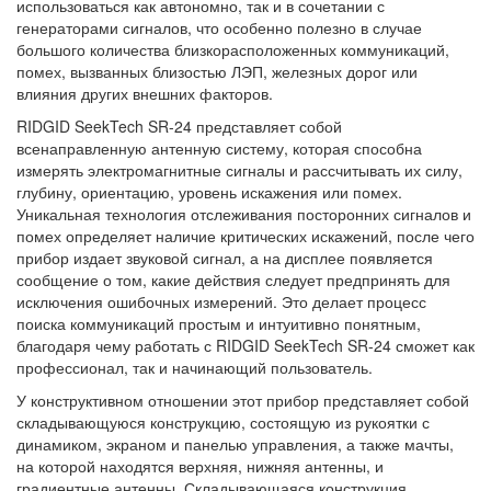
использоваться как автономно, так и в сочетании с
генераторами сигналов, что особенно полезно в случае
большого количества близкорасположенных коммуникаций,
помех, вызванных близостью ЛЭП, железных дорог или
влияния других внешних факторов.
RIDGID SeekTech SR-24 представляет собой
всенаправленную антенную систему, которая способна
измерять электромагнитные сигналы и рассчитывать их силу,
глубину, ориентацию, уровень искажения или помех.
Уникальная технология отслеживания посторонних сигналов и
помех определяет наличие критических искажений, после чего
прибор издает звуковой сигнал, а на дисплее появляется
сообщение о том, какие действия следует предпринять для
исключения ошибочных измерений. Это делает процесс
поиска коммуникаций простым и интуитивно понятным,
благодаря чему работать с RIDGID SeekTech SR-24 сможет как
профессионал, так и начинающий пользователь.
У конструктивном отношении этот прибор представляет собой
складывающуюся конструкцию, состоящую из рукоятки с
динамиком, экраном и панелью управления, а также мачты,
на которой находятся верхняя, нижняя антенны, и
градиентные антенны. Складывающаяся конструкция