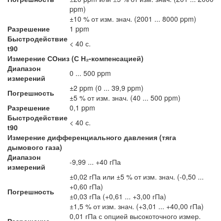
ppm)
±10 % от изм. знач. (2001 ... 8000 ppm)
Разрешение
1 ppm
Быстродействие
< 40 с.
t90
Измерение СОниз (С Н₂-компенсацией)
Диапазон
0 ... 500 ppm
измерений
±2 ppm (0 ... 39,9 ppm)
Погрешность
±5 % от изм. знач. (40 ... 500 ppm)
Разрешение
0,1 ppm
Быстродействие
< 40 с.
t90
Измерение дифференциального давления (тяга
дымового газа)
Диапазон
-9,99 ... +40 гПа
измерений
±0,02 гПа или ±5 % от изм. знач. (-0,50 ...
+0,60 гПа)
Погрешность
±0,03 гПа (+0,61 ... +3,00 гПа)
±1,5 % от изм. знач. (+3,01 ... +40,00 гПа)
0,01 гПа с опцией высокоточного измер.
Разрешение