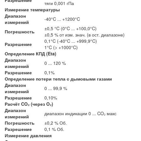
тяги 0,001 гПа
Измерение температуры
Диапазон
-40°C ... +1200°C
измерений
±0,5 °C (0°C ... +100,0°C)
Погрешность
±0,5 % от изм. знач. (в ост. диапазоне)
0,1°C (-40°C ... +999,9°C)
Разрешение
1°C (> +1000°C)
Определение КПД (Eta)
Диапазон
0 ... 120 %
измерений
Разрешение
0,1%
Определение потери тепла с дымовыми газами
Диапазон
0 ... 99,9 %
измерений
Разрешение
0,10%
Расчёт CO₂ (через O₂)
Диапазон
диапазон индикации 0 ... CO₂ макс
измерений
Погрешность
±0,2 % Об.
Разрешение
0,1 % Об.
Измерение давления