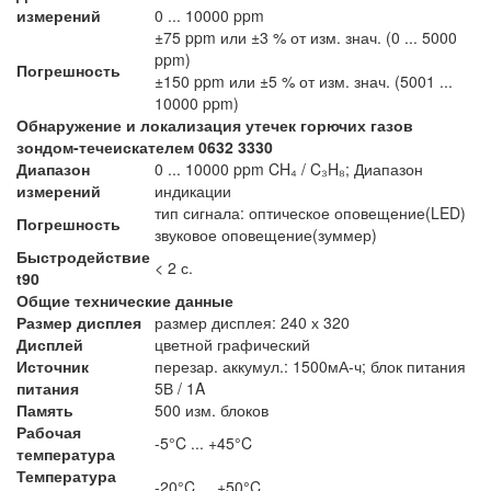
измерений
0 ... 10000 ppm
±75 ppm или ±3 % от изм. знач. (0 ... 5000
ppm)
Погрешность
±150 ppm или ±5 % от изм. знач. (5001 ...
10000 ppm)
Обнаружение и локализация утечек горючих газов
зондом-течеискателем 0632 3330
Диапазон
0 ... 10000 ppm CH₄ / C₃H₈; Диапазон
измерений
индикации
тип сигнала: оптическое оповещение(LED)
Погрешность
звуковое оповещение(зуммер)
Быстродействие
< 2 с.
t90
Общие технические данные
Размер дисплея
размер дисплея: 240 х 320
Дисплей
цветной графический
Источник
перезар. аккумул.: 1500мА-ч; блок питания
питания
5В / 1A
Память
500 изм. блоков
Рабочая
-5°C ... +45°C
температура
Температура
-20°C ... +50°C