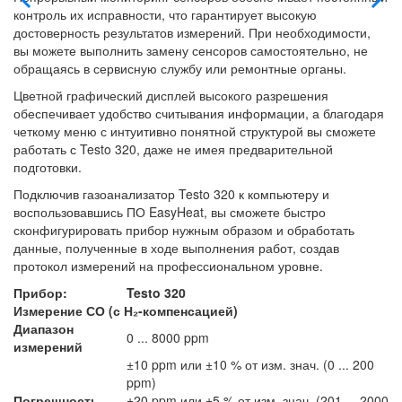
контроль их исправности, что гарантирует высокую
достоверность результатов измерений. При необходимости,
вы можете выполнить замену сенсоров самостоятельно, не
обращаясь в сервисную службу или ремонтные органы.
Цветной графический дисплей высокого разрешения
обеспечивает удобство считывания информации, а благодаря
четкому меню с интуитивно понятной структурой вы сможете
работать с Testo 320, даже не имея предварительной
подготовки.
Подключив газоанализатор Testo 320 к компьютеру и
воспользовавшись ПО EasyHeat, вы сможете быстро
сконфигурировать прибор нужным образом и обработать
данные, полученные в ходе выполнения работ, создав
протокол измерений на профессиональном уровне.
Прибор:
Testo 320
Измерение СО (с Н₂-компенсацией)
Диапазон
0 ... 8000 ppm
измерений
±10 ppm или ±10 % от изм. знач. (0 ... 200
ppm)
Погрешность
±20 ppm или ±5 % от изм. знач. (201 ... 2000