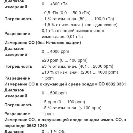
Диапазон
0 ... +300 гПа
измерений
±0,5 гПа (0,0 ... 50,0 гПа)
Погрешность
±1 % от изм. знач. (50,1 ... 100,0 гПа)
±1,5 % от изм. знач. (в ост. диапазоне)
0,1 гПа с опцией высокоточного
Разрешение
измер.давл. 0,01 гПа
Измерение СО (без Н₂-компенсации)
Диапазон
0 ... 4000 ppm
измерений
±20 ppm (0 ... 400 ppm)
Погрешность
±5 % от изм. знач. (401 ... 2000 ppm)
±10 % от изм. знач. (2001 ... 4000 ppm)
Разрешение
1 ppm
Измерение СО в окружающей среде зондом CO 0632 3331
Диапазон
0 ... 500 ppm
измерений
±5 ppm (0 ... 100 ppm)
Погрешность
±5 % от изм. знач. (> 100 ppm)
Разрешение
1 ppm
Измерение CO₂ в окружающей среде зондом измер. CO₂в
окр.среде 0632 1240
Диапазон
0 ... 1 % Об.