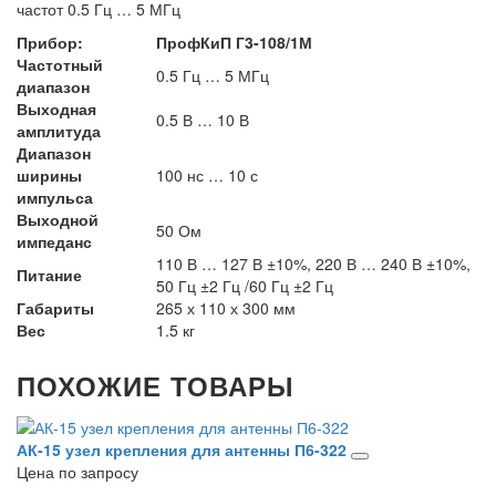
частот 0.5 Гц … 5 МГц
Прибор:
ПрофКиП Г3-108/1М
Частотный
0.5 Гц … 5 МГц
диапазон
Выходная
0.5 В … 10 В
амплитуда
Диапазон
ширины
100 нс … 10 с
импульса
Выходной
50 Ом
импеданс
110 В … 127 В ±10%, 220 В … 240 В ±10%,
Питание
50 Гц ±2 Гц /60 Гц ±2 Гц
Габариты
265 х 110 х 300 мм
Вес
1.5 кг
ПОХОЖИЕ ТОВАРЫ
АК-15 узел крепления для антенны П6-322
Цена по запросу