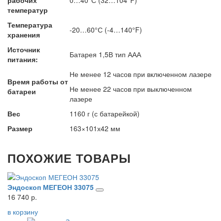
рабочих
0…40°С (32…104°F)
температур
Температура
-20…60°С (-4…140°F)
хранения
Источник
Батарея 1,5В тип ААА
питания:
Не менее 12 часов при включенном лазере
Время работы от
Не менее 22 часов при выключенном
батареи
лазере
Вес
1160 г (с батарейкой)
Размер
163×101х42 мм
ПОХОЖИЕ ТОВАРЫ
Эндоскоп МЕГЕОН 33075
А
16 740 р.
10
в корзину
в 