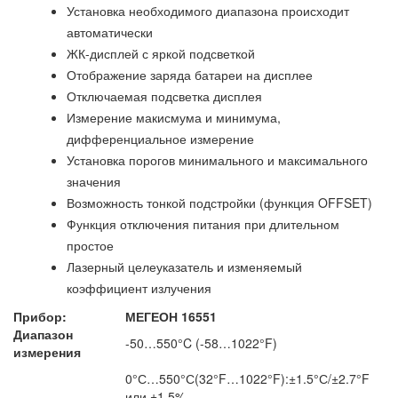
Установка необходимого диапазона происходит
автоматически
ЖК-дисплей с яркой подсветкой
Отображение заряда батареи на дисплее
Отключаемая подсветка дисплея
Измерение макисмума и минимума,
дифференциальное измерение
Установка порогов минимального и максимального
значения
Возможность тонкой подстройки (функция OFFSET)
Функция отключения питания при длительном
простое
Лазерный целеуказатель и изменяемый
коэффициент излучения
Прибор:
МЕГЕОН 16551
Диапазон
-50…550°C (-58…1022°F)
измерения
0°С…550°С(32°F…1022°F):±1.5°С/±2.7°F
или ±1.5%