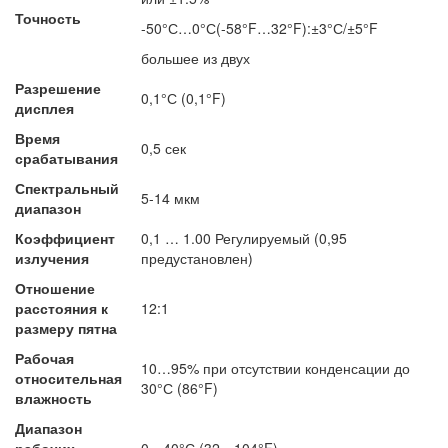
Точность
-50°С…0°С(-58°F…32°F):±3°С/±5°F
большее из двух
Разрешение
0,1°С (0,1°F)
дисплея
Время
0,5 сек
срабатывания
Спектральный
5-14 мкм
диапазон
Коэффициент
0,1 … 1.00 Регулируемый (0,95
излучения
предустановлен)
Отношение
расстояния к
12:1
размеру пятна
Рабочая
10…95% при отсутствии конденсации до
относительная
30°С (86°F)
влажность
Диапазон