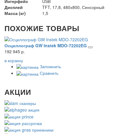
Интерфейс
USB
Дисплей
TFT, 17,8, 480х800, Сенсорный
Масса (кг)
1,5
ПОХОЖИЕ ТОВАРЫ
Осциллограф GW Instek MDO-72202EG
О
192 945 р.
22
в корзину
в 
Запомнить
Сравнить
АКЦИИ