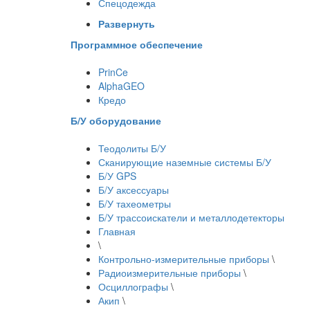
Спецодежда
Развернуть
Программное обеспечение
PrinCe
AlphaGEO
Кредо
Б/У оборудование
Теодолиты Б/У
Сканирующие наземные системы Б/У
Б/У GPS
Б/У аксессуары
Б/У тахеометры
Б/У трассоискатели и металлодетекторы
Главная
\
Контрольно-измерительные приборы
\
Радиоизмерительные приборы
\
Осциллографы
\
Акип
\