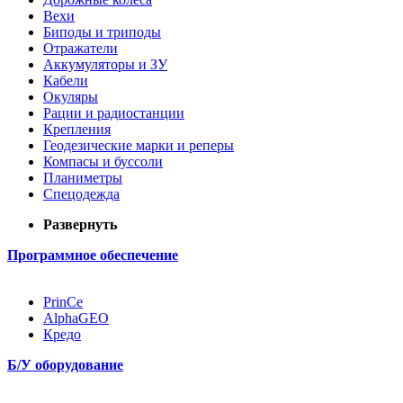
Вехи
Биподы и триподы
Отражатели
Аккумуляторы и ЗУ
Кабели
Окуляры
Рации и радиостанции
Крепления
Геодезические марки и реперы
Компасы и буссоли
Планиметры
Спецодежда
Развернуть
Программное обеспечение
PrinCe
AlphaGEO
Кредо
Б/У оборудование