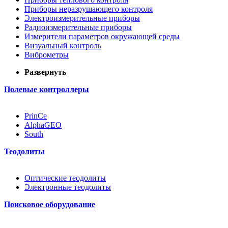
Приборы неразрушающего контроля
Электроизмерительные приборы
Радиоизмерительные приборы
Измерители параметров окружающей среды
Визуальный контроль
Виброметры
Развернуть
Полевые контроллеры
PrinCe
AlphaGEO
South
Теодолиты
Оптические теодолиты
Электронные теодолиты
Поисковое оборудование