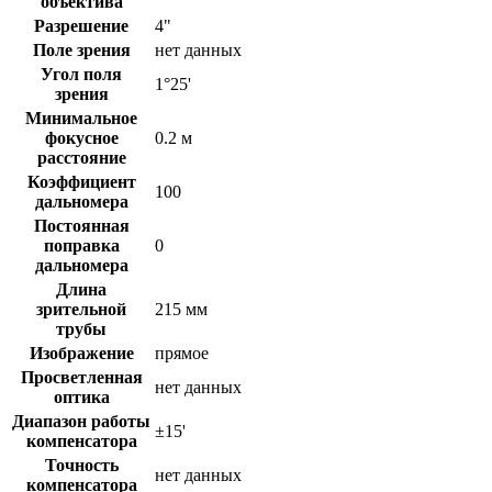
объектива
Разрешение
4"
Поле зрения
нет данных
Угол поля
1°25'
зрения
Минимальное
фокусное
0.2 м
расстояние
Коэффициент
100
дальномера
Постоянная
поправка
0
дальномера
Длина
зрительной
215 мм
трубы
Изображение
прямое
Просветленная
нет данных
оптика
Диапазон работы
±15'
компенсатора
Точность
нет данных
компенсатора