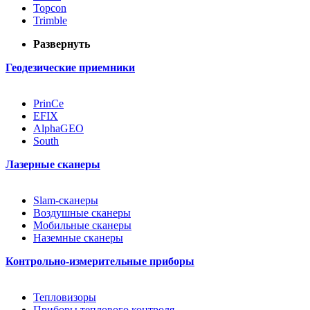
Topcon
Trimble
Развернуть
Геодезические приемники
PrinCe
EFIX
AlphaGEO
South
Лазерные сканеры
Slam-сканеры
Воздушные сканеры
Мобильные сканеры
Наземные сканеры
Контрольно-измерительные приборы
Тепловизоры
Приборы теплового контроля