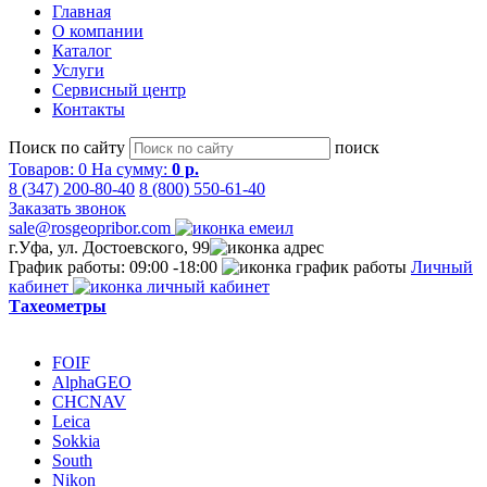
Главная
О компании
Каталог
Услуги
Сервисный центр
Контакты
Поиск по сайту
поиск
Товаров:
0
На сумму:
0 р.
8 (347) 200-80-40
8 (800) 550-61-40
Заказать звонок
sale@rosgeopribor.com
г.Уфа, ул. Достоевского, 99
График работы: 09:00 -18:00
Личный
кабинет
Тахеометры
FOIF
AlphaGEO
CHCNAV
Leica
Sokkia
South
Nikon