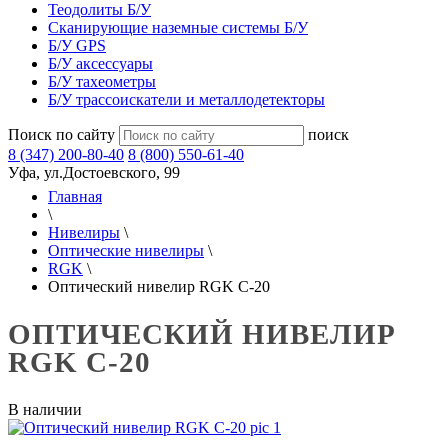
Теодолиты Б/У
Сканирующие наземные системы Б/У
Б/У GPS
Б/У аксессуары
Б/У тахеометры
Б/У трассоискатели и металлодетекторы
Поиск по сайту
поиск
8 (347) 200-80-40
8 (800) 550-61-40
Уфа, ул.Достоевского, 99
Главная
\
Нивелиры
\
Оптические нивелиры
\
RGK
\
Оптический нивелир RGK C-20
ОПТИЧЕСКИЙ НИВЕЛИР
RGK C-20
В наличии