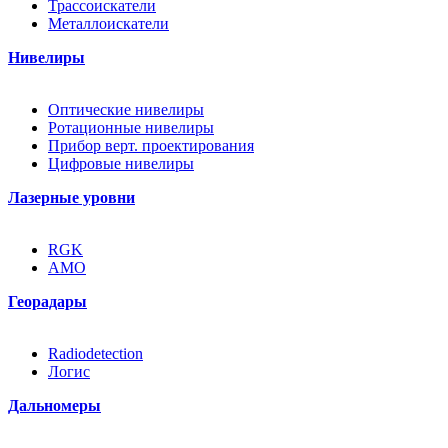
Трассоискатели
Металлоискатели
Нивелиры
Оптические нивелиры
Ротационные нивелиры
Прибор верт. проектирования
Цифровые нивелиры
Лазерные уровни
RGK
AMO
Георадары
Radiodetection
Логис
Дальномеры