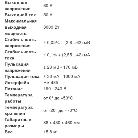
Выходное
60 В
напряжение
Выходной ток
50 А
Максимальная
выходная
3000 Вт
мощность
Стабильность
≤ 0,05% + (2,8…62) мВ
напряжения
Стабильность
≤ 0,1% + (2,55…42) мА
тока
Пульсация
≤ 23 мВ - 170 мВ
напряжения
Пульсация тока
≤ 30 мА - 1000 мА
Интерфейс
RS-485
Питание
190 - 240 В
Температура
от 0° до +50°С
работы
Температура
от -20° до +70°С
хранения
Габаритные
88 x 430 x 460 мм
размеры
Вес
15,8 кг