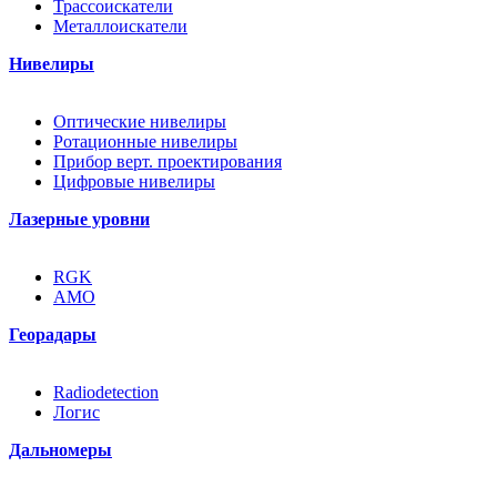
Трассоискатели
Металлоискатели
Нивелиры
Оптические нивелиры
Ротационные нивелиры
Прибор верт. проектирования
Цифровые нивелиры
Лазерные уровни
RGK
AMO
Георадары
Radiodetection
Логис
Дальномеры