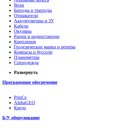
Вехи
Биподы и триподы
Отражатели
Аккумуляторы и ЗУ
Кабели
Окуляры
Рации и радиостанции
Крепления
Геодезические марки и реперы
Компасы и буссоли
Планиметры
Спецодежда
Развернуть
Программное обеспечение
PrinCe
AlphaGEO
Кредо
Б/У оборудование