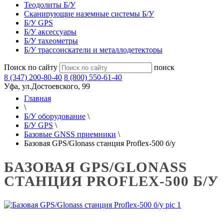
Теодолиты Б/У
Сканирующие наземные системы Б/У
Б/У GPS
Б/У аксессуары
Б/У тахеометры
Б/У трассоискатели и металлодетекторы
Поиск по сайту
поиск
8 (347) 200-80-40
8 (800) 550-61-40
Уфа, ул.Достоевского, 99
Главная
\
Б/У оборудование
\
Б/У GPS
\
Базовые GNSS приемники
\
Базовая GPS/Glonass станция Proflex-500 б/у
БАЗОВАЯ GPS/GLONASS
СТАНЦИЯ PROFLEX-500 Б/У