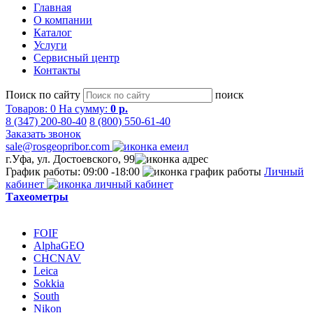
Главная
О компании
Каталог
Услуги
Сервисный центр
Контакты
Поиск по сайту
поиск
Товаров:
0
На сумму:
0 р.
8 (347) 200-80-40
8 (800) 550-61-40
Заказать звонок
sale@rosgeopribor.com
г.Уфа, ул. Достоевского, 99
График работы: 09:00 -18:00
Личный
кабинет
Тахеометры
FOIF
AlphaGEO
CHCNAV
Leica
Sokkia
South
Nikon