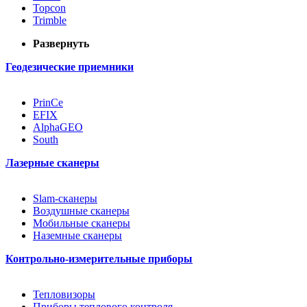
Topcon
Trimble
Развернуть
Геодезические приемники
PrinCe
EFIX
AlphaGEO
South
Лазерные сканеры
Slam-сканеры
Воздушные сканеры
Мобильные сканеры
Наземные сканеры
Контрольно-измерительные приборы
Тепловизоры
Приборы теплового контроля