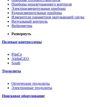
Приборы неразрушающего контроля
Электроизмерительные приборы
Радиоизмерительные приборы
Измерители параметров окружающей среды
Визуальный контроль
Виброметры
Развернуть
Полевые контроллеры
PrinCe
AlphaGEO
South
Теодолиты
Оптические теодолиты
Электронные теодолиты
Поисковое оборудование